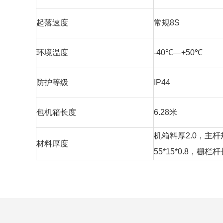
起落速度
常规
8S
环境温度
-40
℃—
+50
℃
防护等级
IP44
包机箱长度
6.28
米
机箱料厚
2.0
，主杆
材料厚度
55*15*0.8
，栅栏杆