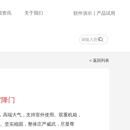
闻资讯
关于我们
软件演示
|
产品试用
安全管理
速通门
智慧水电
智能水电终端
< 返回列表
空降门
降门，高端大气，支持室外使用。双重机箱，
。坚实稳固，整体庄严威武，尽显尊