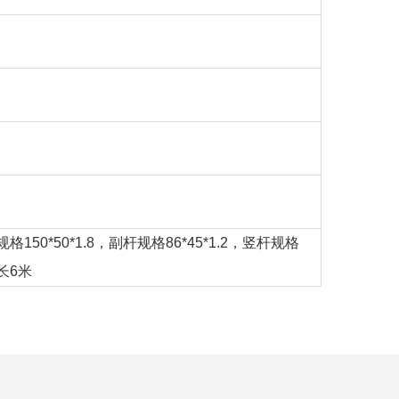
规格
150*50*1.8
，副杆规格
86*45*1.2
，竖杆规格
长
6
米