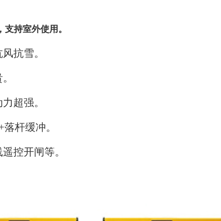
气，支持室外使用。
抗风抗雪。
贵。
动力超强。
+
落杆缓冲。
线遥控开闸等。