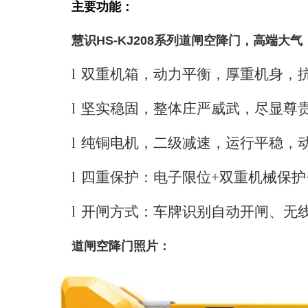
主要功能：
慧识HS-KJ208系列道闸空降门，高端大
l
双重机箱，动力平衡，厚重机身，
l
坚实稳固，整体庄严威武，尽显尊
l
纯铜电机，二级减速，运行平稳，
l
四重保护：电子限位
+
双重机械保护
l
开闸方式：车牌识别自动开闸、无
道闸空降门照片：