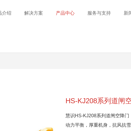
品介绍
解决方案
产品中心
服务与支持
新
络
联系我们
自助&移动服务
智慧餐厅
支付管理
车辆管理终端
HS-KJ208系列道闸
慧识HS-KJ208系列道闸空
动力平衡，厚重机身，抗风抗雪