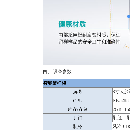
四、
设备参数
智能留样柜
8寸人
屏幕
RK3288
CPU
内存/存储
2GB+16
刷脸、
开门
风冷0-1
制冷